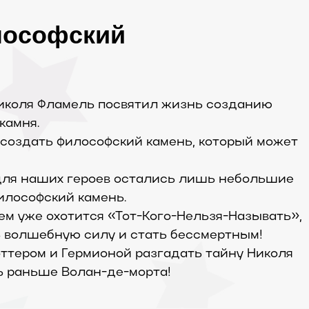
лософский
Николя Фламель посвятил жизнь созданию
камня.
 создать философский камень, который может
 для наших героев остались лишь небольшие
илософский камень.
ем уже охотится «Тот-Кого-Нельзя-Называть»,
ь волшебную силу и стать бессмертным!
оттером и Гермионой разгадать тайну Николя
ь раньше Волан-де-морта!